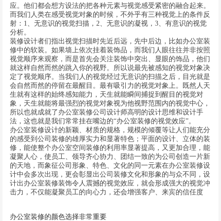
应。他们都会想方设法的把各种元素与视觉感受紧密的融合起来。
而我们人类在感受视觉对象的时候，不外乎有三种视觉上的条件反
射：1、无意识的视觉扫描，2、无意识的凝视，3、有意识的视觉
分析。
装修设计者们指出视觉扫描时先近后远，先中后边，比如办公室装
修中的软装。如果墙上依次挂着装饰品，而我们人眼往往并非按照
视觉顺序来观察，而是首先会关注装饰中突出、显眼的饰品，他们
就这样自然而然的跳入你的视野。所以说最先被感知的视觉对象决
定了视觉顺序。当我们人的视觉经过无意识的扫描之后，目光就是
会自然而然的停留在最醒目。最有吸引力的视觉对象上。既然人天
生就有这样的始终感知能力，天生就能瞬间捕捉到醒目的视觉对
象，天生就能将最强烈的视觉对象视为他视野范围内的视觉中心，
所以也就成就了办公室装修公司设计师高明的设计思维和设计手
法，这也就是我们常常挂在嘴边的“办公室装修的视觉效应”。
办公室装修设计的新颖、材质的规格，规模的倾覆等让人们能充分
的感受到公司装修的雄厚实力和显著特色；平面的设计、立体的装
修，能使整个办公室空间装修的利用率显著提高，又更加合理，能
凝聚人心，使员工、领导齐心协力、团结一致的为公司创造一片新
的天地，而象征公司形象、特色、文化的同一元素在办公室装修设
计中会多次出现，更会彰显出公司装修文化和形象的与众不同，设
计出办公室装修装饰令人震撼的视觉效应，就会形成强大的视觉冲
击力，不仅能凝聚员工的向心力，还会增强客户、来宾的信任度
办公室装修的颜色选择非常重要